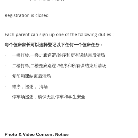
Registration is closed
Each parent can sign up one of the following duties :
值
长
选择
记
值
务
每个
班家
可以
登
以下任何一
个
班任
：
,
/
铃
逻
维序和所有课结束后清场
·
一楼打
一楼走廊巡
,
/
铃
逻
维序和所有课结束后清场
·
二楼打
二楼走廊巡
课结束后清场
·
复印和
维序，巡逻， 清场
·
车场
逻
车
·
停
巡
，确保无乱停
和学生安
全
Photo & Video Consent Notice