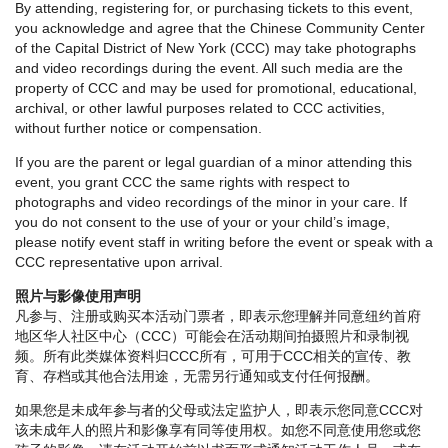
By attending, registering for, or purchasing tickets to this event,
you acknowledge and agree that the Chinese Community Center
of the Capital District of New York (CCC) may take photographs
and video recordings during the event. All such media are the
property of CCC and may be used for promotional, educational,
archival, or other lawful purposes related to CCC activities,
without further notice or compensation.
If you are the parent or legal guardian of a minor attending this
event, you grant CCC the same rights with respect to
photographs and video recordings of the minor in your care. If
you do not consent to the use of your or your child’s image,
please notify event staff in writing before the event or speak with a
CCC representative upon arrival.
照片与影像使用声明
凡参与、注册或购买本活动门票者，即表示您理解并同意纽约首府
地区华人社区中心（CCC）可能会在活动期间拍摄照片和录制视
频。所有此类媒体资料归CCC所有，可用于CCC相关的宣传、教
育、存档或其他合法用途，无需另行通知或支付任何报酬。
如果您是未成年参与者的父母或法定监护人，即表示您同意CCC对
该未成年人的照片和影像享有同等使用权。如您不同意使用您或您