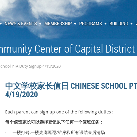
NEWS & EVENTS
MEMBERSHIP
PROGRAMS
BUILDING
munity Center of Capital District
l PTA Duty Signup 4/19/2020
中文学校家长值日 CHINESE SCHOOL PTA 
4/19/2020
Each parent can sign up one of the following duties :
值
长
选择
记
值
务
每个
班家
可以
登
以下任何一
个
班任
：
,
/
铃
逻
维序和所有课结束后清场
·
一楼打
一楼走廊巡