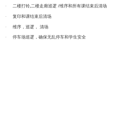
,
/
铃
逻
维序和所有课结束后清场
·
二楼打
二楼走廊巡
课结束后清场
·
复印和
维序，巡逻， 清场
·
车场
逻
车
·
停
巡
，确保无乱停
和学生安
全