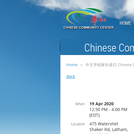
HOME
Chinese Com
Home
中文学校家长值日 Chinese Schoo
Back
19 Apr 2020
When
12:50 PM - 4:00 PM
(EDT)
475 Watervliet
Location
Shaker Rd, Latham,