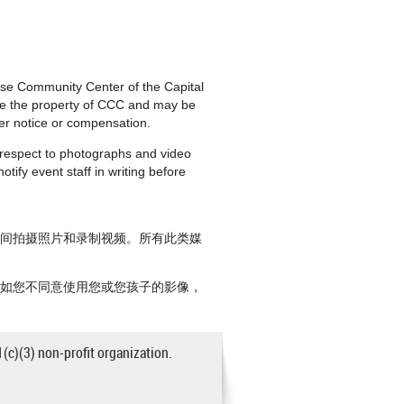
nese Community Center of the Capital
are the property of CCC and may be
ther notice or compensation.
h respect to photographs and video
tify event staff in writing before
期间拍摄照片和录制视频。所有此类媒
。如您不同意使用您或您孩子的影像，
1(c)(3) non-profit organization.