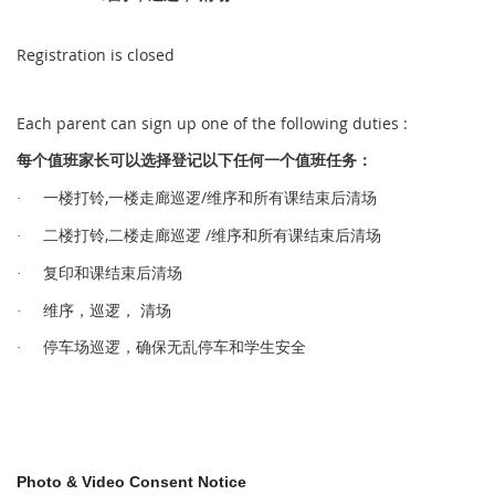
Registration is closed
Each parent can sign up one of the following duties :
值
长
选择
记
值
务
每个
班家
可以
登
以下任何一
个
班任
：
,
/
铃
逻
维序和所有课结束后清场
·
一楼打
一楼走廊巡
,
/
铃
逻
维序和所有课结束后清场
·
二楼打
二楼走廊巡
课结束后清场
·
复印和
维序，巡逻， 清场
·
车场
逻
车
·
停
巡
，确保无乱停
和学生安
全
Photo & Video Consent Notice