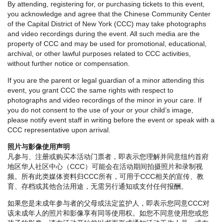
By attending, registering for, or purchasing tickets to this event,
you acknowledge and agree that the Chinese Community Center
of the Capital District of New York (CCC) may take photographs
and video recordings during the event. All such media are the
property of CCC and may be used for promotional, educational,
archival, or other lawful purposes related to CCC activities,
without further notice or compensation.
If you are the parent or legal guardian of a minor attending this
event, you grant CCC the same rights with respect to
photographs and video recordings of the minor in your care. If
you do not consent to the use of your or your child’s image,
please notify event staff in writing before the event or speak with a
CCC representative upon arrival.
照片与影像使用声明
凡参与、注册或购买本活动门票者，即表示您理解并同意纽约首府
地区华人社区中心（CCC）可能会在活动期间拍摄照片和录制视
频。所有此类媒体资料归CCC所有，可用于CCC相关的宣传、教
育、存档或其他合法用途，无需另行通知或支付任何报酬。
如果您是未成年参与者的父母或法定监护人，即表示您同意CCC对
该未成年人的照片和影像享有同等使用权。如您不同意使用您或您