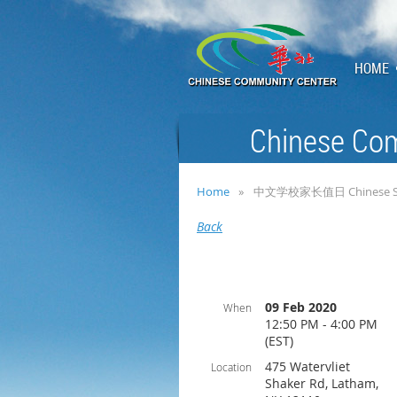
HOME
Chinese Com
Home
中文学校家长值日 Chinese Schoo
Back
09 Feb 2020
When
12:50 PM - 4:00 PM
(EST)
475 Watervliet
Location
Shaker Rd, Latham,