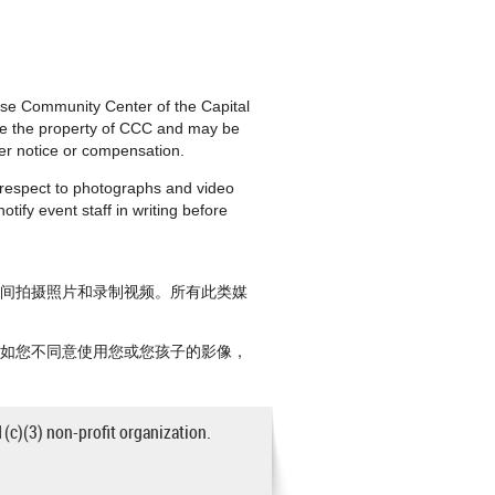
nese Community Center of the Capital
are the property of CCC and may be
ther notice or compensation.
h respect to photographs and video
tify event staff in writing before
期间拍摄照片和录制视频。所有此类媒
。如您不同意使用您或您孩子的影像，
1(c)(3) non-profit organization.