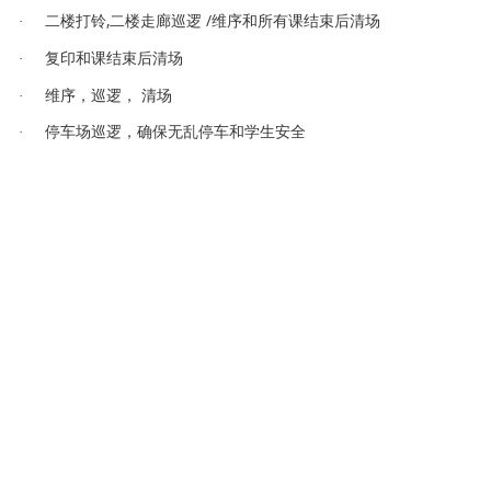
,
/
铃
逻
维序和所有课结束后清场
·
二楼打
二楼走廊巡
课结束后清场
·
复印和
维序，巡逻， 清场
·
车场
逻
车
·
停
巡
，确保无乱停
和学生安
全