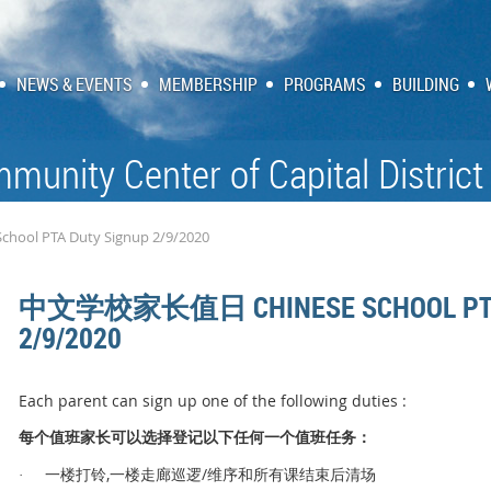
NEWS & EVENTS
MEMBERSHIP
PROGRAMS
BUILDING
munity Center of Capital District
l PTA Duty Signup 2/9/2020
中文学校家长值日 CHINESE SCHOOL PTA 
2/9/2020
Each parent can sign up one of the following duties :
值
长
选择
记
值
务
每个
班家
可以
登
以下任何一
个
班任
：
,
/
铃
逻
维序和所有课结束后清场
·
一楼打
一楼走廊巡